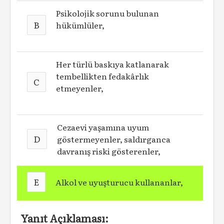
Psikolojik sorunu bulunan
B
hükümlüler,
Her türlü baskıya katlanarak
tembelli­kten fedakârlık
C
etmeyenler,
Cezaevi­ yaşamına uyum
D
göstermeyenler, saldırganca
davranış riski gösterenler,
E
Alkol ve uyuşturucu kullananlar,
Yanıt Açıklaması: