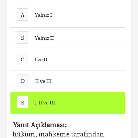
A
Yalnız I
B
Yalnız II
C
I ve II
D
II ve III
E
I, II ve III
Yanıt Açıklaması:
hüküm, mahkeme tarafından