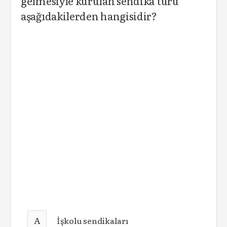
gelmesiyle kurulan sendika türü
aşağıdakilerden hangisidir?
A
İşkolu sendikaları