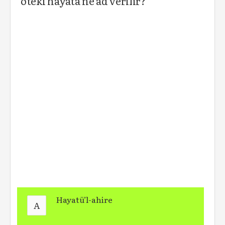
öteki hayata ne ad verilir?
Hayatü’l-ahire
A