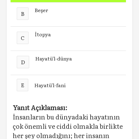
Beşer
B
İtopya
C
Hayatü’l-dünya
D
E
Hayatü’l-fani
Yanıt Açıklaması:
İnsanların bu dünyadaki hayatının
çok önemli ve ciddi olmakla birlikte
her şey olmadığını; her insanın