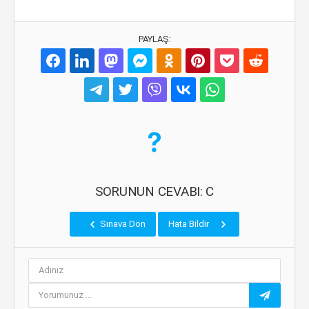
PAYLAŞ:
SORUNUN CEVABI: C
Sınava Dön
Hata Bildir