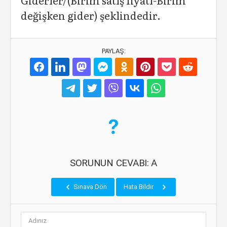
Giderler/(Birim satış fiyatı-Birim
değişken gider) şeklindedir.
PAYLAŞ:
SORUNUN CEVABI: A
Sınava Dön
Hata Bildir