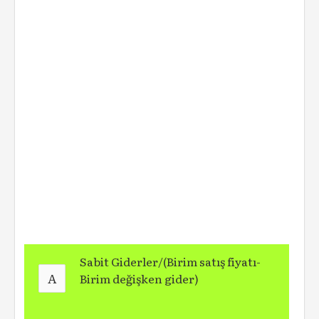
Sabit Giderler/(Birim satış fiyatı-
A
Birim değişken gider)