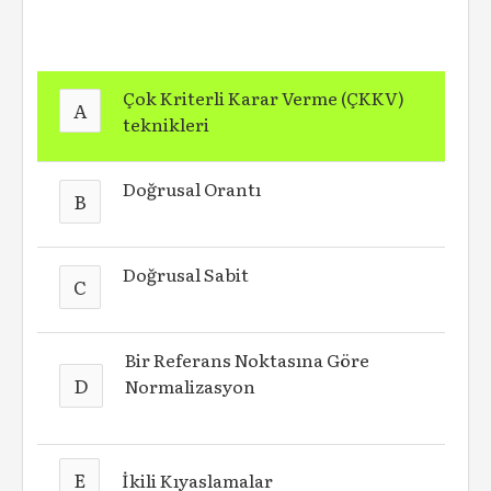
Çok Kriterli Karar Verme (ÇKKV)
A
teknikleri
Doğrusal Orantı
B
Doğrusal Sabit
C
Bir Referans Noktasına Göre
D
Normalizasyon
E
İkili Kıyaslamalar