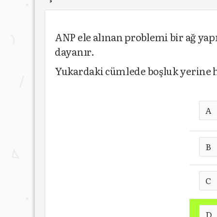
ANP ele alınan problemi bir ağ yapı
dayanır.
Yukardaki cümlede boşluk yerine h
A
B
C
D