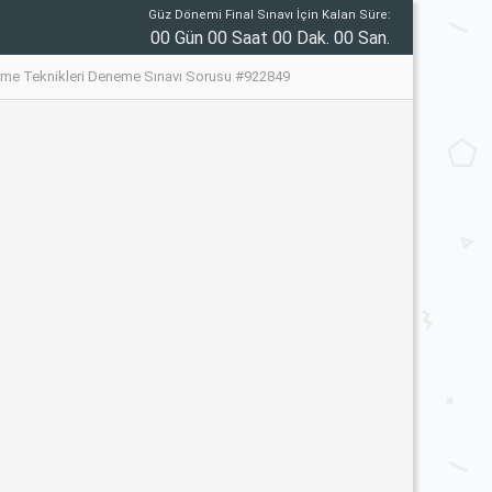
Güz Dönemi Final Sınavı İçin Kalan Süre:
00 Gün 00 Saat 00 Dak. 00 San.
erme Teknikleri Deneme Sınavı Sorusu #922849