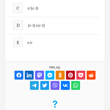
C
r/(c-1)
D
(r-1)+(c-1)
E
r/c
PAYLAŞ: