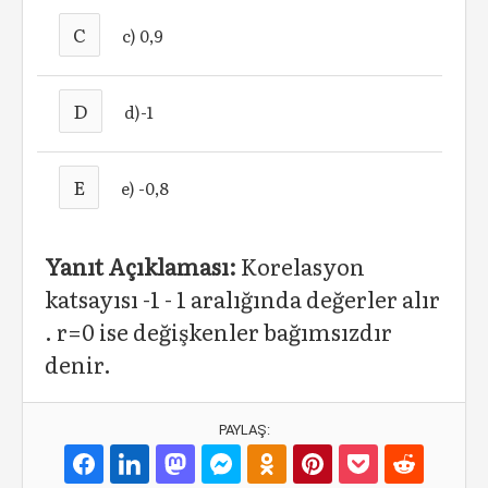
C
c) 0,9
D
d)-1
E
e) -0,8
Yanıt Açıklaması:
Korelasyon
katsayısı -1 - 1 aralığında değerler alır
. r=0 ise değişkenler bağımsızdır
denir.
PAYLAŞ: