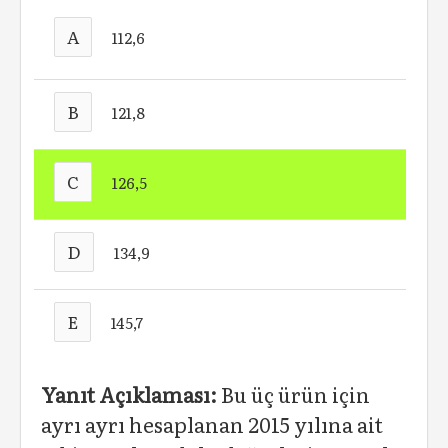
A
112,6
B
121,8
C
126,5
D
134,9
E
145,7
Yanıt Açıklaması:
Bu üç ürün için
ayrı ayrı hesaplanan 2015 yılına ait