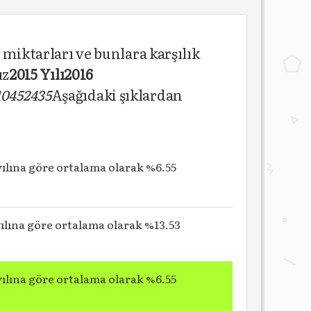
 miktarları ve bunlara karşılık
ız
2015 Y
ı
l
ı
2016
10
45
24
35
Aşağıdaki şıklardan
 yılına göre ortalama olarak %6.55
 yılına göre ortalama olarak %13.53
 yılına göre ortalama olarak %6.55