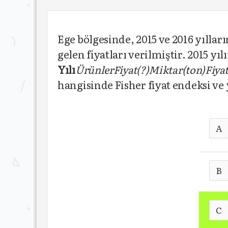
Ege bölgesinde, 2015 ve 2016 yıllar
gelen fiyatları verilmiştir. 2015 yı
Y
ı
l
ı
Ü
r
ü
nler
Fiyat(
?
)
Miktar(ton)
Fiyat
hangisinde Fisher fiyat endeksi v
A
B
C