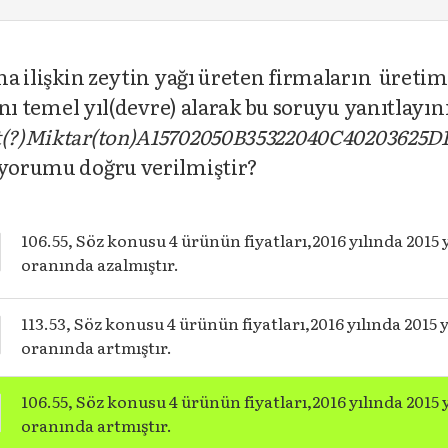
ına ilişkin zeytin yağı üreten firmaların üretim
lını temel yıl(devre) alarak bu soruyu yanıtlayın
(
?
)
Miktar(ton)
A
15
70
20
50
B
35
32
20
40
C
40
20
36
25
D
e yorumu doğru verilmiştir?
106.55, Söz konusu 4 ürünün fiyatları,2016 yılında 2015
oranında azalmıştır.
113.53, Söz konusu 4 ürünün fiyatları,2016 yılında 2015
oranında artmıştır.
106.55, Söz konusu 4 ürünün fiyatları,2016 yılında 2015
oranında artmıştır.