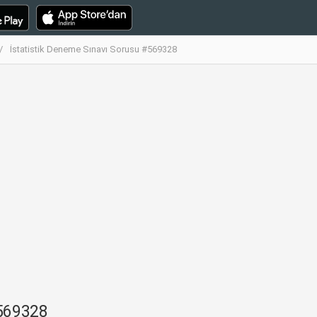
İstatistik Deneme Sınavı Sorusu #569328
#569328