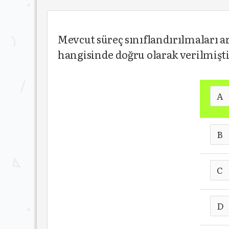
Mevcut süreç sınıflandırılmaları 
hangisinde doğru olarak verilmişt
A
B
C
D