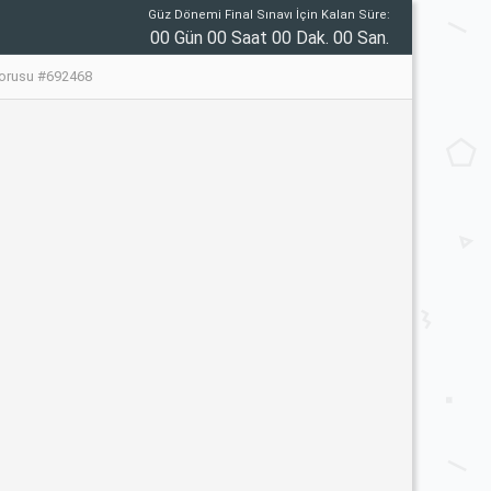
Güz Dönemi Final Sınavı İçin Kalan Süre:
00 Gün 00 Saat 00 Dak. 00 San.
Sorusu #692468