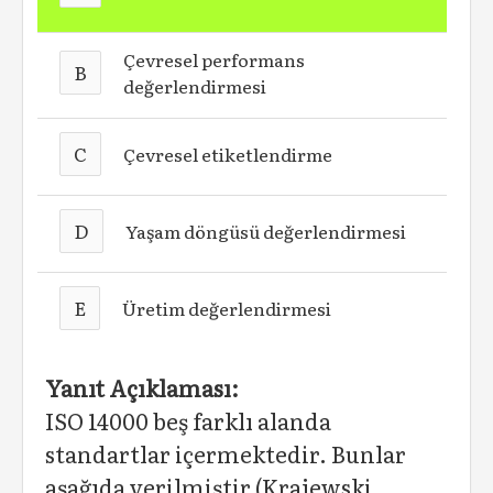
Çevresel performans
B
değerlendirmesi
C
Çevresel etiketlendirme
D
Yaşam döngüsü değerlendirmesi
E
Üretim değerlendirmesi
Yanıt Açıklaması:
ISO 14000 beş farklı alanda
standartlar içermektedir. Bunlar
aşağıda verilmiştir (Krajewski,