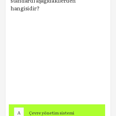
standardı aşağıdakilerden
hangisidir?
A
Çevre yönetim sistemi