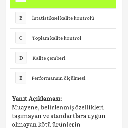
B
İstatistiksel kalite kontrolü
C
Toplam kalite kontrol
D
Kalite çemberi
E
Performansın ölçülmesi
Yanıt Açıklaması:
Muayene, belirlenmiş özellikleri
taşımayan ve standartlara uygun
olmayan kötü ürünlerin