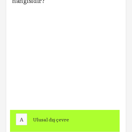
hangisidir?
A
Ulusal dış çevre