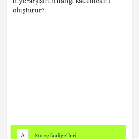
hiyerarşisinin hangi kademesini
oluşturur?
A
Süreç faaliyetleri