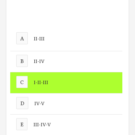
A
II-III
B
II-IV
C
I-II-III
D
IV-V
E
III-IV-V