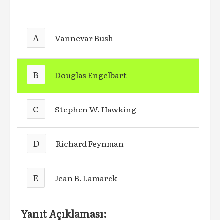
A
Vannevar Bush
B
Douglas Engelbart
C
Stephen W. Hawking
D
Richard Feynman
E
Jean B. Lamarck
Yanıt Açıklaması: