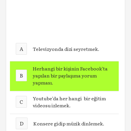
A
Televizyonda dizi seyretmek.
Herhangi bir kişinin Facebook’ta
B
yapılan bir paylaşıma yorum
yapması.
Youtube’da her hangi bir eğitim
C
videosu izlemek.
D
Konsere gidip müzik dinlemek.