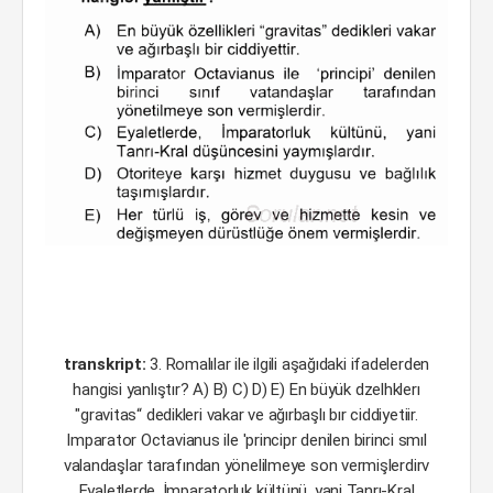
transkript:
3. Romalılar ile ilgili aşağıdaki ifadelerden
hangisi yanlıştır? A) B) C) D) E) En büyük dzelhklerı
"gravitas“ dedikleri vakar ve ağırbaşlı bır ciddiyetiir.
Imparator Octavianus ile 'principr denilen birinci smıl
valandaşlar tarafından yönelilmeye son vermişlerdirv
Eyaletlerde, İmparatorluk kültünü, yani Tanrı-Kral