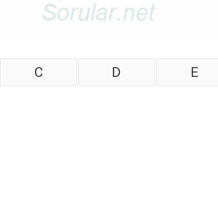
C
D
E