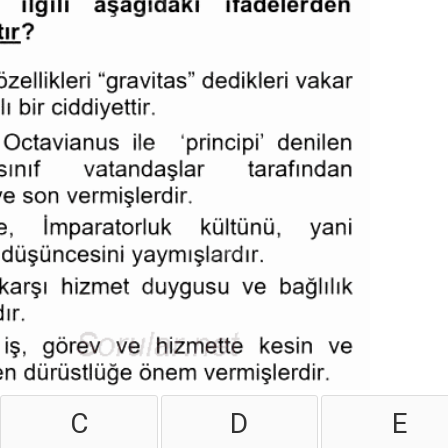
C
D
E