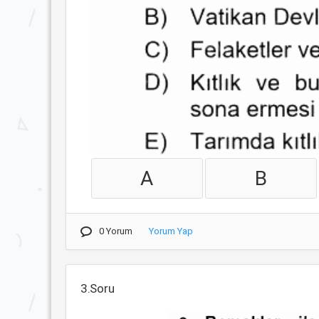
A
B
0 Yorum
Yorum Yap
3.Soru