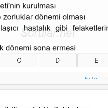
C
D
E
Hata Bildir
So