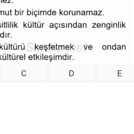
C
D
E