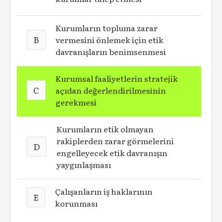
Kurumların topluma zarar
B
vermesini önlemek için etik
davranışların benimsenmesi
Kurumsal faaliyetlerin stratejik
C
açıdan değerlendirilmesinin
gerekmesi
Kurumların etik olmayan
rakiplerden zarar görmelerini
D
engelleyecek etik davranışın
yaygınlaşması
Çalışanların iş haklarının
E
korunması