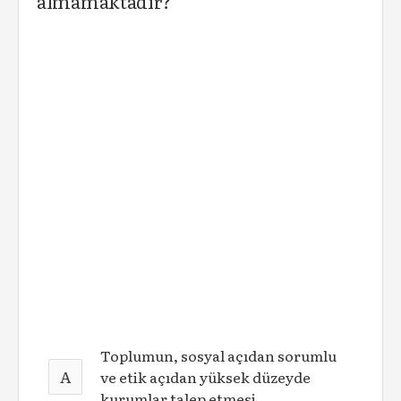
almamaktadır?
Toplumun, sosyal açıdan sorumlu
A
ve etik açıdan yüksek düzeyde
kurumlar talep etmesi