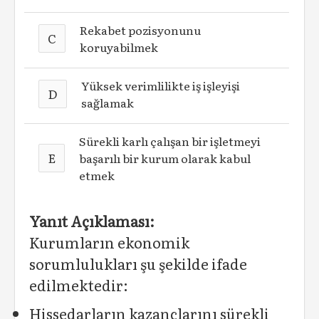
Rekabet pozisyonunu
C
koruyabilmek
Yüksek verimlilikte iş işleyişi
D
sağlamak
Sürekli karlı çalışan bir işletmeyi
E
başarılı bir kurum olarak kabul
etmek
Yanıt Açıklaması:
Kurumların ekonomik
sorumlulukları şu şekilde ifade
edilmektedir:
Hissedarların kazançlarını sürekli