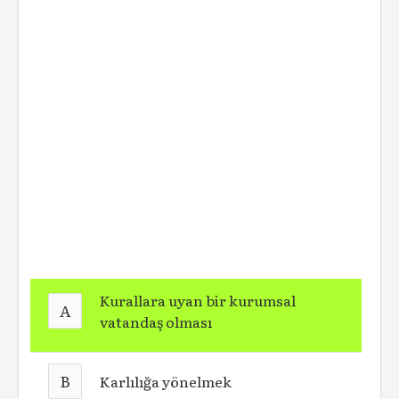
Kurallara uyan bir kurumsal
A
vatandaş olması
B
Karlılığa yönelmek