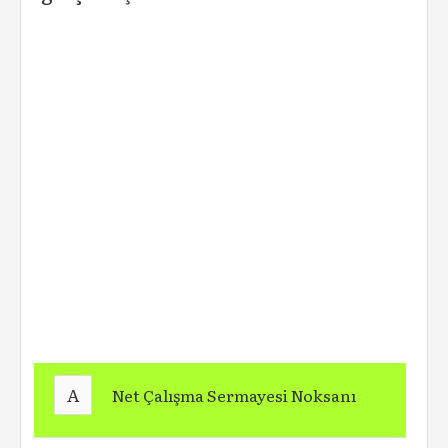
A
Net Çalışma Sermayesi Noksanı