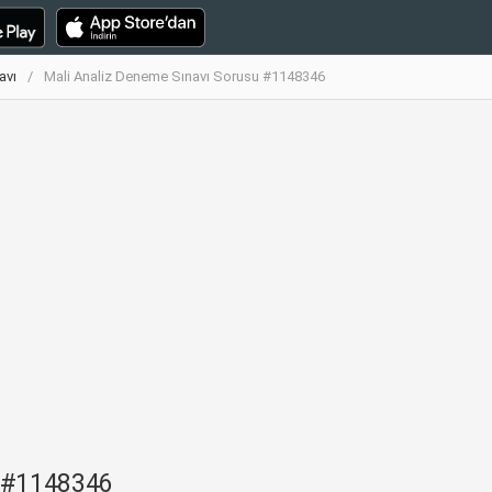
avı
Mali Analiz Deneme Sınavı Sorusu #1148346
u #1148346