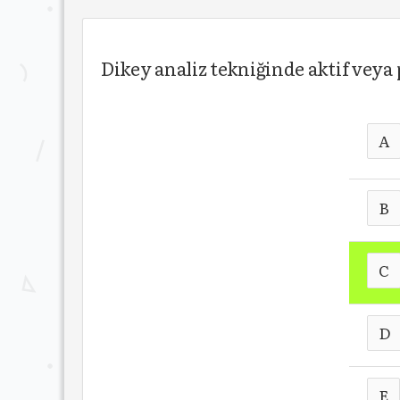
Dikey analiz tekniğinde aktif veya 
A
B
C
D
E