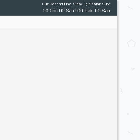
Güz Dönemi Final Sınavı İçin Kalan Süre:
00 Gün 00 Saat 00 Dak. 00 San.