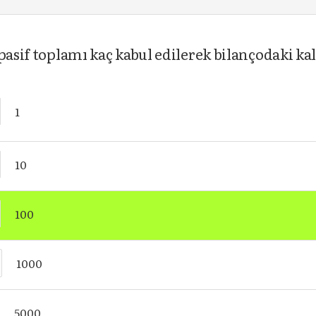
pasif toplamı kaç kabul edilerek bilançodaki ka
1
10
100
1000
5000