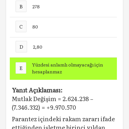
B
278
C
80
D
2,80
Yüzdesi anlamlı olmayacağı için
E
hesaplanmaz
Yanıt Açıklaması:
Mutlak Değişim = 2.624.238 –
(7.346.332) = +9.970.570
Parantez içindeki rakam zararı ifade
ettiğinden işletme birinci yıldan