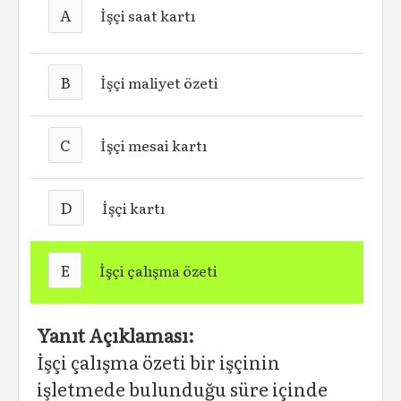
A
İşçi saat kartı
B
İşçi maliyet özeti
C
İşçi mesai kartı
D
İşçi kartı
E
İşçi çalışma özeti
Yanıt Açıklaması:
İşçi çalışma özeti bir işçinin
işletmede bulunduğu süre içinde