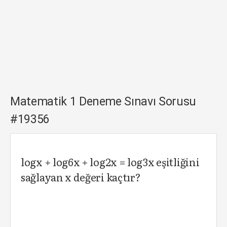
Matematik 1 Deneme Sınavı Sorusu
#19356
logx + log6x + log2x = log3x eşitliğini
sağlayan x değeri kaçtır?