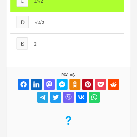
C
1/√2
D
√2/2
E
2
PAYLAŞ: