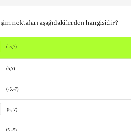
işim noktaları aşağıdakilerden hangisidir?
(-5,7)
(5,7)
(-5,-7)
(5,-7)
(5,-5)