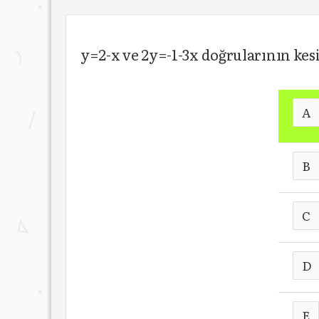
y=2-x ve 2y=-1-3x doğrularının kes
A
B
C
D
E