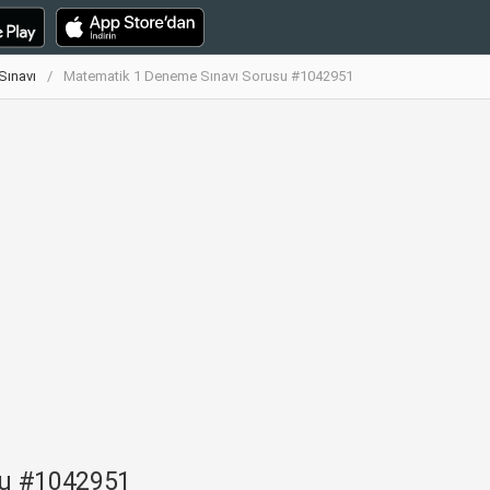
Sınavı
Matematik 1 Deneme Sınavı Sorusu #1042951
su #1042951