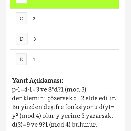
C
2
D
3
E
4
Yanıt Açıklaması:
p-1=4-1=3 ve 8*d?1 (mod 3)
denklemini çözersek d=2 elde edilir.
Bu yüzden deşifre fonksiyonu d(y)=
y² (mod 4) olur y yerine 3 yazarsak,
d(3)=9 ve 9?1 (mod 4) bulunur.