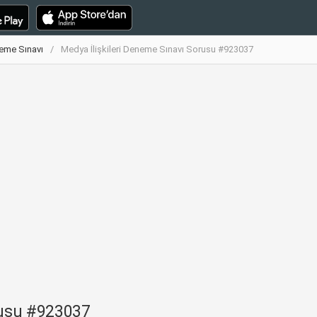
neme Sınavı
Medya İlişkileri Deneme Sınavı Sorusu #923037
rusu #923037