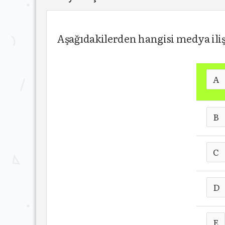
Aşağıdakilerden hangisi medya iliş
A
B
C
D
E