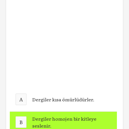
A
Dergiler kısa ömürlüdürler.
Dergiler homojen bir kitleye
B
seslenir.