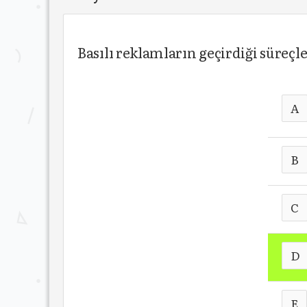
Basılı reklamların geçirdiği süre
A
B
C
D
E