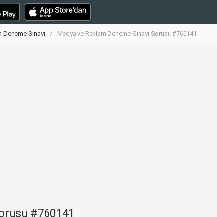
m Deneme Sınavı
Medya ve Reklam Deneme Sınavı Sorusu #760141
Sorusu #760141