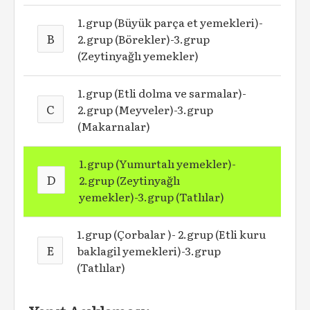
1.grup (Büyük parça et yemekleri)-
B
2.grup (Börekler)-3.grup
(Zeytinyağlı yemekler)
1.grup (Etli dolma ve sarmalar)-
C
2.grup (Meyveler)-3.grup
(Makarnalar)
1.grup (Yumurtalı yemekler)-
D
2.grup (Zeytinyağlı
yemekler)-3.grup (Tatlılar)
1.grup (Çorbalar )- 2.grup (Etli kuru
E
baklagil yemekleri)-3.grup
(Tatlılar)