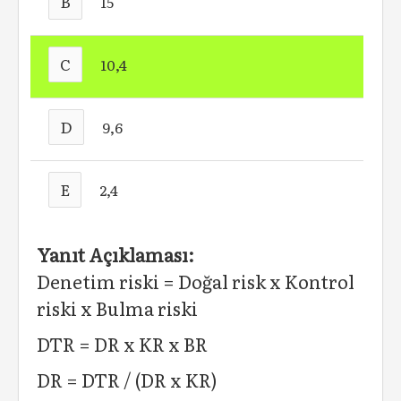
B
15
C
10,4
D
9,6
E
2,4
Yanıt Açıklaması:
Denetim riski = Doğal risk x Kontrol
riski x Bulma riski
DTR = DR x KR x BR
DR = DTR / (DR x KR)