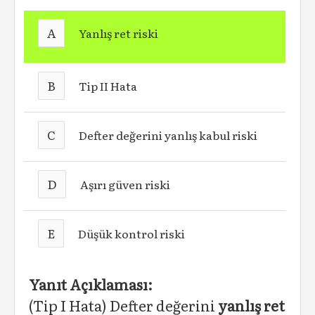
A
Yanlış ret riski
B
Tip II Hata
C
Defter değerini yanlış kabul riski
D
Aşırı güven riski
E
Düşük kontrol riski
Yanıt Açıklaması:
(Tip I Hata) Defter değerini
yanlış ret