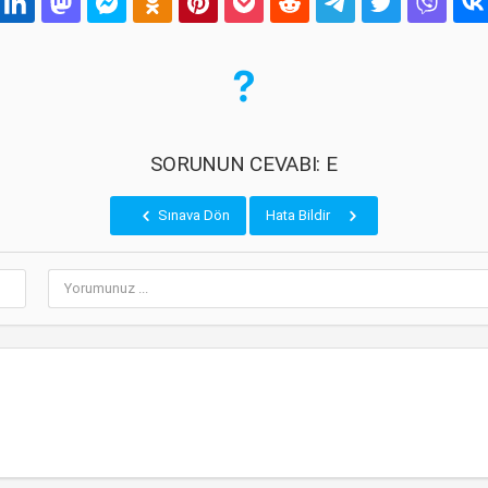
SORUNUN CEVABI: E
Sınava Dön
Hata Bildir