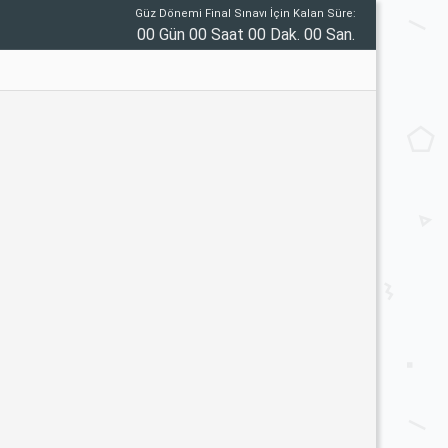
Güz Dönemi Final Sınavı İçin Kalan Süre:
00 Gün 00 Saat 00 Dak. 00 San.