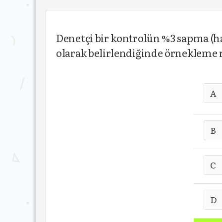
Denetçi bir kontrolün %3 sapma (ha
olarak belirlendiğinde örnekleme ri
A
B
C
D