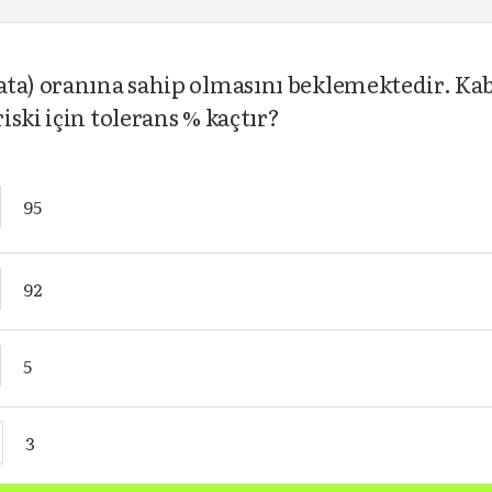
ta) oranına sahip olmasını beklemektedir. Kabu
ski için tolerans % kaçtır?
95
92
5
3