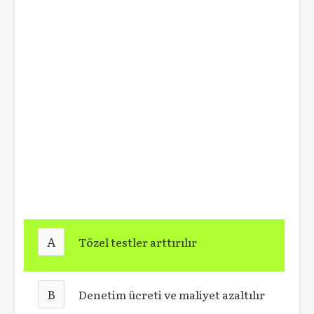
A
Tözel testler arttırılır
B
Denetim ücreti ve maliyet azaltılır