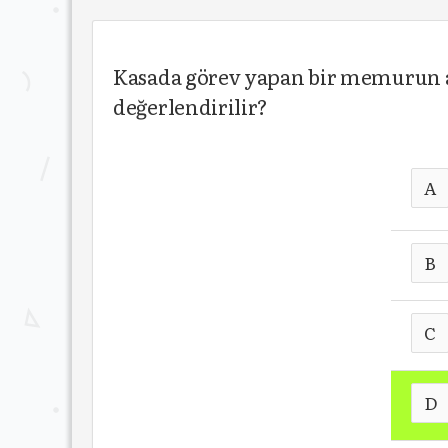
Kasada görev yapan bir memurun ay
değerlendirilir?
A
B
C
D