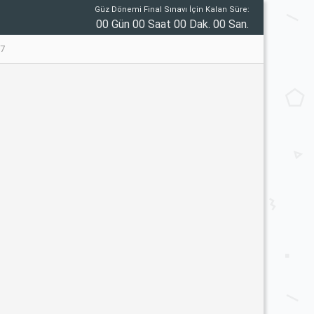
Güz Dönemi Final Sınavı İçin Kalan Süre:
00 Gün 00 Saat 00 Dak. 00 San.
97