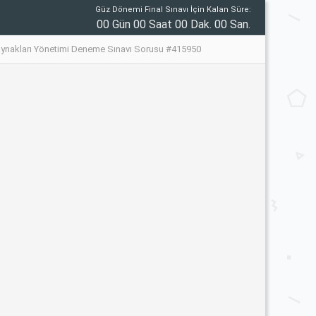
Güz Dönemi Final Sınavı İçin Kalan Süre:
00 Gün 00 Saat 00 Dak. 00 San.
aynakları Yönetimi Deneme Sınavı Sorusu #415950