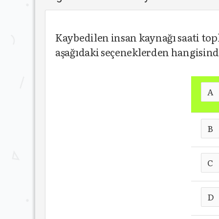
Kaybedilen insan kaynağı saati to
aşağıdaki seçeneklerden hangisinde
A
B
C
D