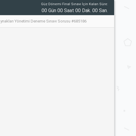
Güz Dönemi Final Sınavı İçin Kalan Süre:
00 Gün 00 Saat 00 Dak. 00 San.
aynakları Yönetimi Deneme Sınavı Sorusu #685186