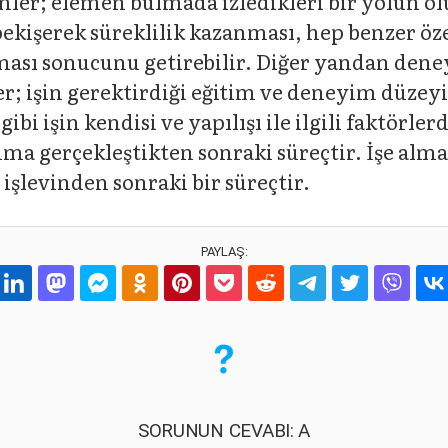
ler; elemen bulmada izledikleri bir yolun o
ekişerek süreklilik kazanması, hep benzer özel
lması sonucunu getirebilir. Diğer yandan den
ler; işin gerektirdiği eğitim ve deneyim düzeyi
gibi işin kendisi ve yapılışı ile ilgili faktör
ınma gerçekleştikten sonraki süreçtir. İşe alma
a işlevinden sonraki bir süreçtir.
PAYLAŞ:
SORUNUN CEVABI: A