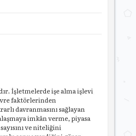
r. İşletmelerde işe alma işlevi
çevre faktörlerinden
ikrarlı davranmasını sağlayan
alaşmaya imkân verme, piyasa
ayısını ve niteliğini