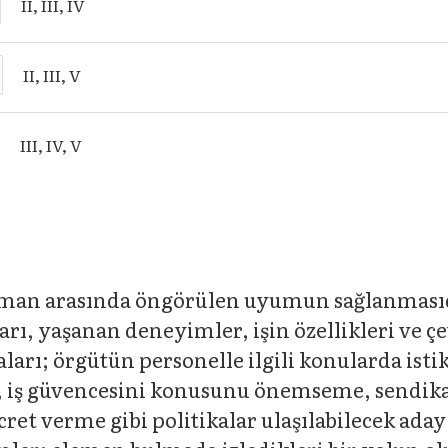
II, III, IV
II, III, V
III, IV, V
eleman arasında öngörülen uyumun sağlanmasıdı
ları, yaşanan deneyimler, işin özellikleri ve 
ları; örgütün personelle ilgili konularda ist
, iş güvencesini konusunu önemseme, sendik
et verme gibi politikalar ulaşılabilecek aday s