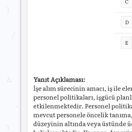
C
D
E
Yanıt Açıklaması:
İşe alım sürecinin amacı, iş ile 
personel politikaları, işgücü plan
etkilenmektedir. Personel politika
mevcut personele öncelik tanıma
düzeyinin altında veya üstünde ücr