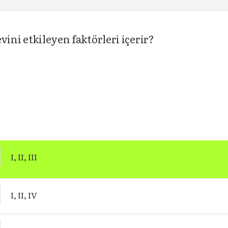
vini etkileyen faktörleri içerir?
I, II, III
I, II, IV