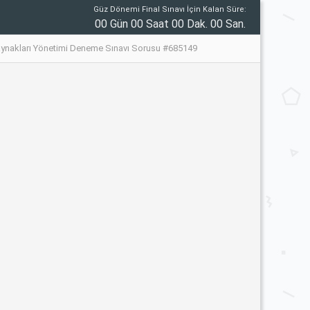
Güz Dönemi Final Sınavı İçin Kalan Süre:
00 Gün 00 Saat 00 Dak. 00 San.
aynakları Yönetimi Deneme Sınavı Sorusu #685149