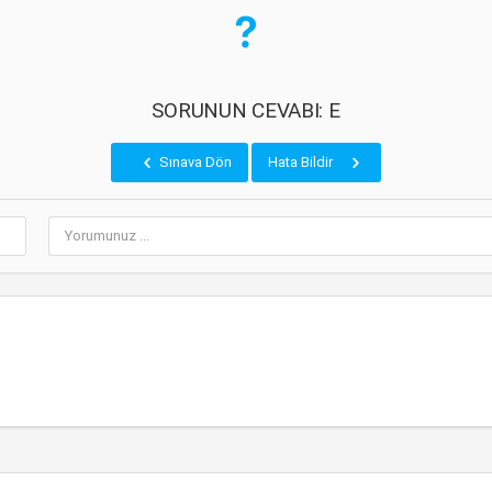
SORUNUN CEVABI: E
Sınava Dön
Hata Bildir