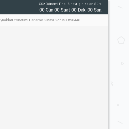
Güz Dönemi Final Sınavı İçin Kalan Süre:
00 Gün 00 Saat 00 Dak. 00 San.
aynakları Yönetimi Deneme Sınavı Sorusu #90446