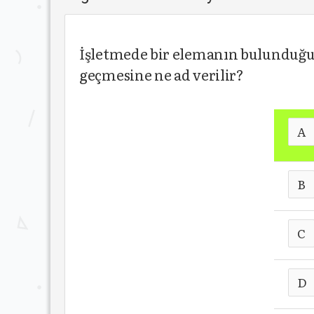
İşletmede bir elemanın bulunduğu 
geçmesine ne ad verilir?
A
B
C
D