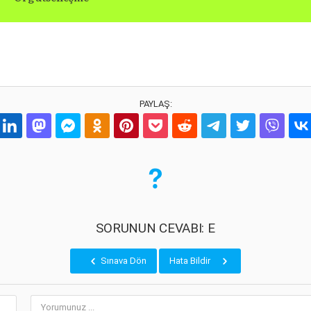
PAYLAŞ:
SORUNUN CEVABI: E
Sınava Dön
Hata Bildir