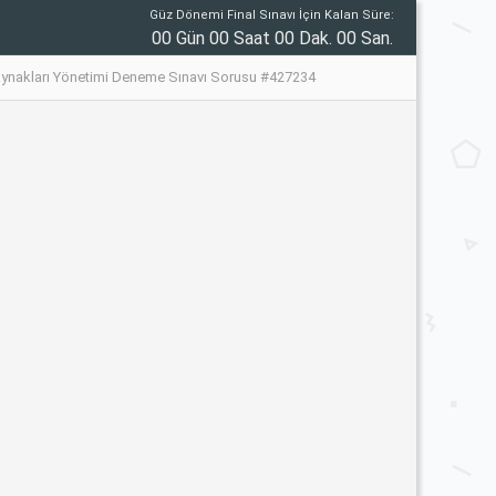
Güz Dönemi Final Sınavı İçin Kalan Süre:
00 Gün 00 Saat 00 Dak. 00 San.
aynakları Yönetimi Deneme Sınavı Sorusu #427234