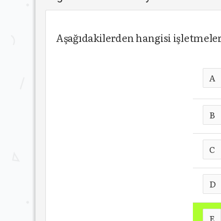
Aşağıdakilerden hangisi işletmele
A
B
C
D
E