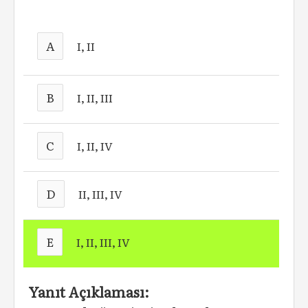
A
I, II
B
I, II, III
C
I, II, IV
D
II, III, IV
E
I, II, III, IV
Yanıt Açıklaması: