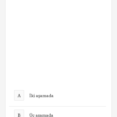
A
İki aşamada
B
Üç aşamada