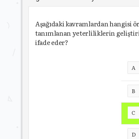
Aşağıdaki kavramlardan hangisi örgü
tanımlanan yeterliliklerin geliştir
ifade eder?
A
B
C
D