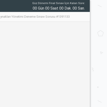
Güz Dönemi Final Sınavı İçin Kalan Süre:
00 Gün 00 Saat 00 Dak. 00 San.
aynakları Yönetimi Deneme Sınavı Sorusu #1391133