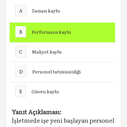
A
Zaman kaybı
B
Performans kaybı
C
Maliyet kaybı
D
Personel tatminsizliği
E
Güven kaybı
Yanıt Açıklaması:
İşletmede işe yeni başlayan personel