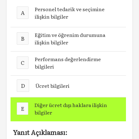
Personel tedarik ve seçimine
A
ilişkin bilgiler
Eğitim ve öğrenim durumuna
B
ilişkin bilgiler
Performans değerlendirme
C
bilgileri
D
Ücret bilgileri
Diğer ücret dışı haklara ilişkin
E
bilgiler
Yanıt Açıklaması: